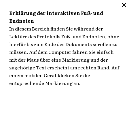
✕
M
Erklärung der interaktiven Fuß- und
Endnoten
Zum
In diesem Bereich finden Sie während der
Inhalt
Lektüre des Protokolls Fuß- und Endnoten, ohne
Übersicht
springen
hierfür bis zum Ende des Dokuments scrollen zu
müssen. Auf dem Computer fahren Sie einfach
86. Verhandlungstag
mit der Maus über eine Markierung und der
zugehörige Text erscheint am rechten Rand. Auf
einem mobilen Gerät klicken Sie die
Fortsetzung der Hauptverhandlung am
entsprechende Markierung an.
Mittwoch, den 10. März 1976 um 9.03 Uhr
EDITIERTER TEXT (HTML)
EDITIERTER TEXT (PDF | 497 KB)