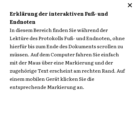
✕
M
Erklärung der interaktiven Fuß- und
Endnoten
Zum
In diesem Bereich finden Sie während der
Inhalt
Lektüre des Protokolls Fuß- und Endnoten, ohne
Übersicht
springen
hierfür bis zum Ende des Dokuments scrollen zu
müssen. Auf dem Computer fahren Sie einfach
180. Verhandlungstag
mit der Maus über eine Markierung und der
zugehörige Text erscheint am rechten Rand. Auf
einem mobilen Gerät klicken Sie die
Fortsetzung der Hauptverhandlung am
entsprechende Markierung an.
Mittwoch, den 23. Februar 1977 um 9.02
Uhr
EDITIERTER TEXT (HTML)