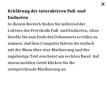
✕
M
Erklärung der interaktiven Fuß- und
Endnoten
Zum
In diesem Bereich finden Sie während der
Inhalt
Lektüre des Protokolls Fuß- und Endnoten, ohne
Übersicht
springen
hierfür bis zum Ende des Dokuments scrollen zu
müssen. Auf dem Computer fahren Sie einfach
127. Verhandlungstag
mit der Maus über eine Markierung und der
zugehörige Text erscheint am rechten Rand. Auf
einem mobilen Gerät klicken Sie die
Fortsetzung der Hauptverhandlung am
entsprechende Markierung an.
Donnerstag, den 15. Juli 1976, 9.07 Uhr
EDITIERTER TEXT (HTML)
EDITIERTER TEXT (PDF | 930 KB)