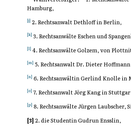
Hamburg,
[j]
2. Rechtsanwalt Dethloff in Berlin,
[k]
3. Rechtsanwälte Eschen und Spangenb
[l]
4. Rechtsanwälte Golzem, von Plottni
[m]
5. Rechtsanwalt Dr. Dieter Hoffmann 
[n]
6. Rechtsanwältin Gerlind Knolle in
[o]
7. Rechtsanwalt Jörg Kang in Stuttgar
[p]
8. Rechtsanwälte Jürgen Laubscher, S
[3]
2. die Studentin Gudrun Ensslin,