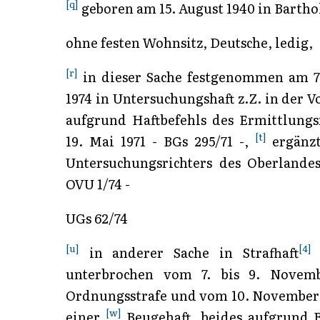
[q]
geboren am 15. August 1940 in Barth
ohne festen Wohnsitz, Deutsche, ledig,
[r]
in dieser Sache festgenommen am 7.
1974 in Untersuchungshaft z.Z. in der
aufgrund Haftbefehls des Ermittlungs
[t]
19. Mai 1971 - BGs 295/71 -,
ergänzt
Untersuchungsrichters des Oberlandes
OVU 1/74 -
UGs 62/74
[u]
[4]
in anderer Sache in Strafhaft
g
unterbrochen vom 7. bis 9. Novem
Ordnungsstrafe und vom 10. November 19
[w]
einer
Beugehaft, beides aufgrund B