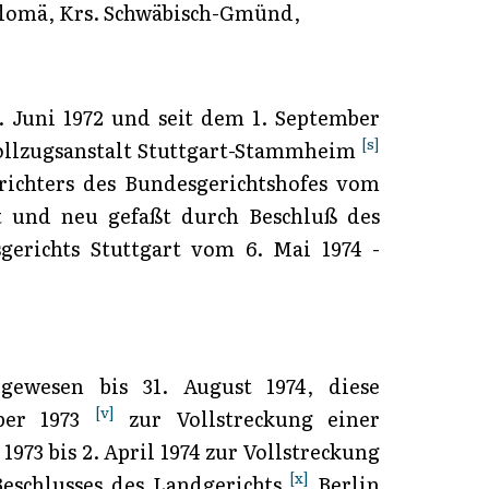
olomä, Krs. Schwäbisch-Gmünd,
 Juni 1972 und seit dem 1. September
[s]
 Vollzugsanstalt Stuttgart-Stammheim
richters des Bundesgerichtshofes vom
 und neu gefaßt durch Beschluß des
gerichts Stuttgart vom 6. Mai 1974 -
ewesen bis 31. August 1974, diese
[v]
ber 1973
zur Vollstreckung einer
73 bis 2. April 1974 zur Vollstreckung
[x]
eschlusses des Landgerichts
Berlin