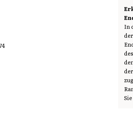
Er
En
In 
der
End
74
des
dem
der
zug
Ran
Sie