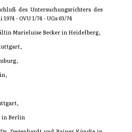
hluß des Untersuchungsrichters des
 1974 - OVU 1/74 - UGs 63/74
ltin Marieluise Becker in Heidelberg,
tuttgart,
amburg,
in,
ttgart,
 in Berlin
 Dr. Degenhardt und Rainer Köncke in