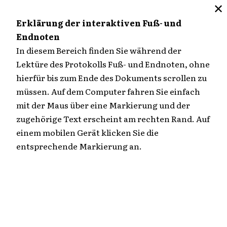
✕
M
Erklärung der interaktiven Fuß- und
Endnoten
Zum
In diesem Bereich finden Sie während der
Inhalt
Lektüre des Protokolls Fuß- und Endnoten, ohne
Übersicht
springen
hierfür bis zum Ende des Dokuments scrollen zu
müssen. Auf dem Computer fahren Sie einfach
113. Verhandlungstag
mit der Maus über eine Markierung und der
zugehörige Text erscheint am rechten Rand. Auf
einem mobilen Gerät klicken Sie die
Fortsetzung der Hauptverhandlung am
entsprechende Markierung an.
Mittwoch, den 19. Mai 1976, um
10.03 Uhr
EDITIERTER TEXT (HTML)