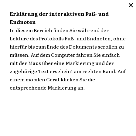
✕
M
Erklärung der interaktiven Fuß- und
Endnoten
Zum
In diesem Bereich finden Sie während der
Inhalt
Lektüre des Protokolls Fuß- und Endnoten, ohne
Übersicht
springen
hierfür bis zum Ende des Dokuments scrollen zu
müssen. Auf dem Computer fahren Sie einfach
106. Verhandlungstag
mit der Maus über eine Markierung und der
zugehörige Text erscheint am rechten Rand. Auf
einem mobilen Gerät klicken Sie die
Fortsetzung der Hauptverhandlung am
entsprechende Markierung an.
Dienstag, den 4. Mai 1976, um 9.02 Uhr
EDITIERTER TEXT (HTML)
EDITIERTER TEXT (PDF | 517 KB)